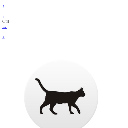
↑
←
Ctrl
→
↓