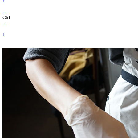
↑
←
Ctrl
→
↓