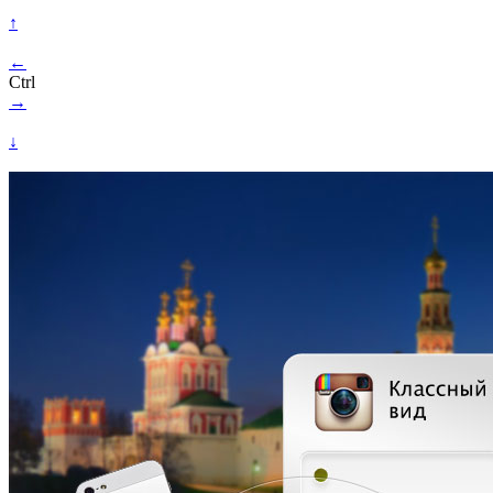
↑
←
Ctrl
→
↓