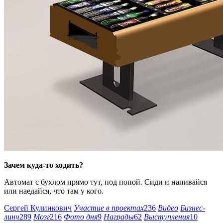
Зачем куда-то ходить?
Автомат с бухлом прямо тут, под попой. Сиди и напивайся
или наедайся, что там у кого.
Сергей Кулинкович
Участие в проектах
236
Видео
Бизнес-
линч
289
Мозг
216
Фото дня
9
Награды
62
Выступления
10