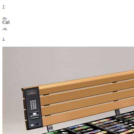
↑
←
Ctrl
→
↓