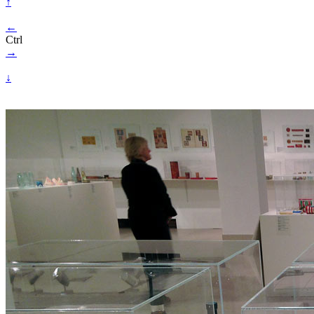
↑
←
Ctrl
→
↓