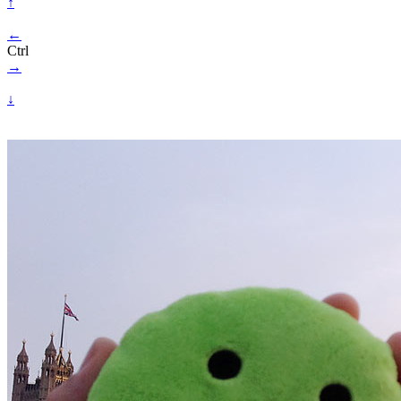
↑
←
Ctrl
→
↓