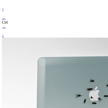
↑
←
Ctrl
→
↓