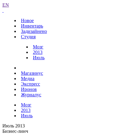
EN
Новое
Инвентарь
Задизайнено
Студия
Мозг
2013
Июль
Магазинус
Медиа
Экспресс
Иронов
Журналус
Мозг
2013
Июль
Июль 2013
Бизнес-линч