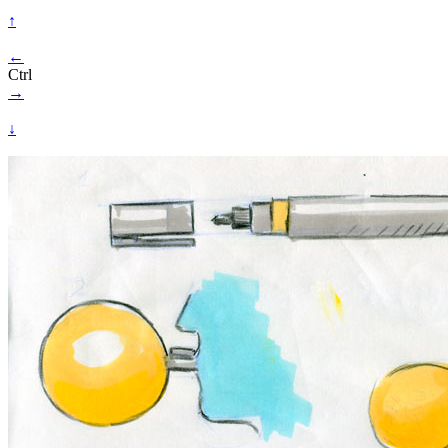
↑
←
Ctrl
→
↓