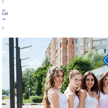
↑
←
Ctrl
→
↓