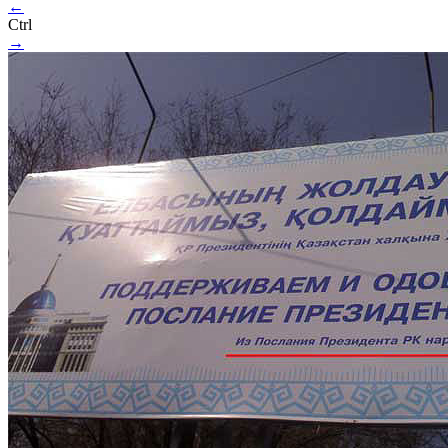
←
Ctrl
→