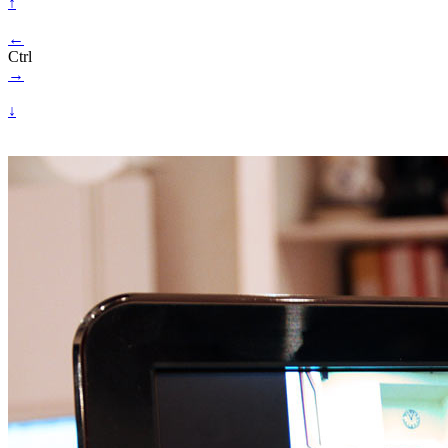
↑
←
Ctrl
→
↓