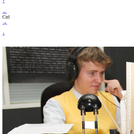
↑
←
Ctrl
→
↓