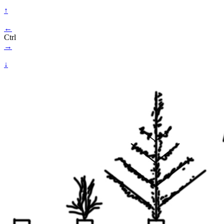
↑
←
Ctrl
→
↓