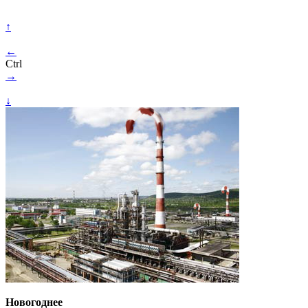
↑
←
Ctrl
→
↓
Новогоднее