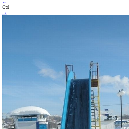
←
Ctrl
→