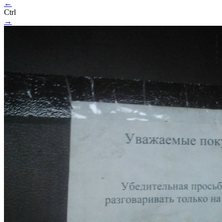
←
Ctrl
→