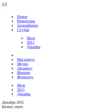
EN
Новое
Инвентарь
Задизайнено
Студия
Мозг
2011
Декабрь
Магазинус
Медиа
Экспресс
Иронов
Журналус
Мозг
2011
Декабрь
Декабрь 2011
Бизнес-линч