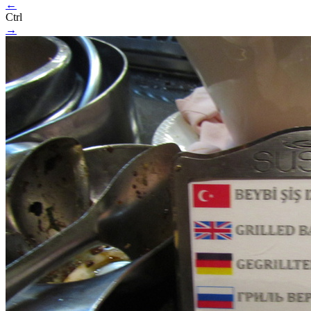
←
Ctrl
→