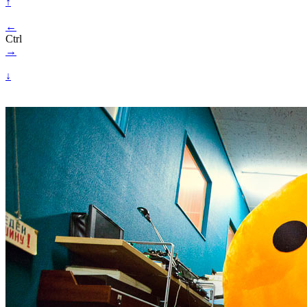
↑
←
Ctrl
→
↓