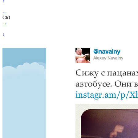
↑
←
Ctrl
→
↓