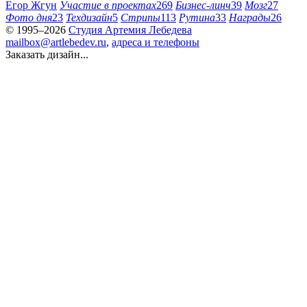
Егор Жгун
Участие в проектах
269
Бизнес-линч
39
Мозг
27
Фото дня
23
Техдизайн
5
Стрипы
113
Рутина
33
Награды
26
© 1995–2026
Студия Артемия Лебедева
mailbox@artlebedev.ru
,
адреса и телефоны
Заказать дизайн...