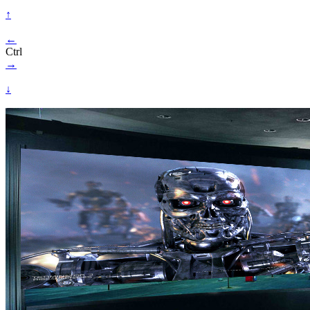
↑
←
Ctrl
→
↓