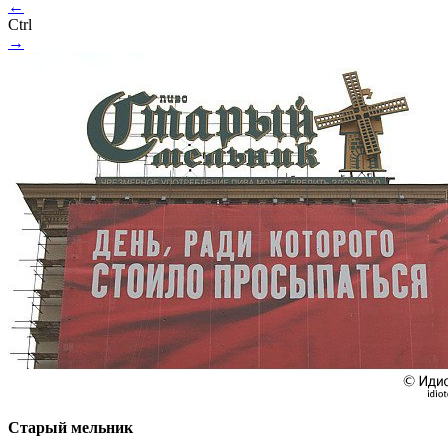
←
Ctrl
→
Старый мельник