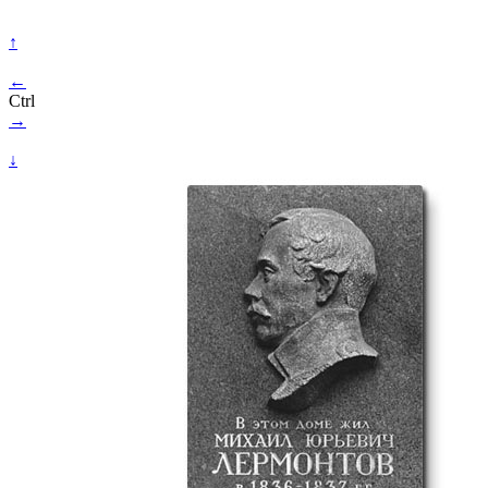
↑
←
Ctrl
→
↓