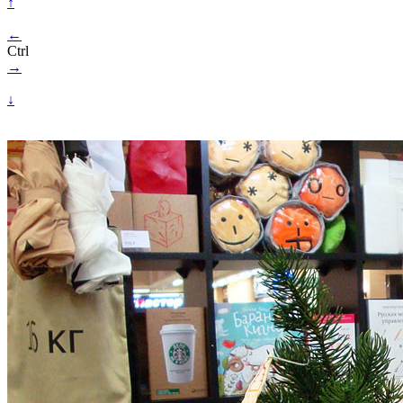
↑
←
Ctrl
→
↓