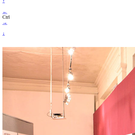
↑
←
Ctrl
→
↓