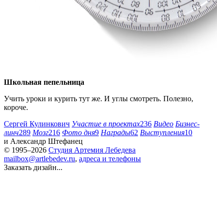
Школьная пепельница
Учить уроки и курить тут же. И углы смотреть. Полезно,
короче.
Сергей Кулинкович
Участие в проектах
236
Видео
Бизнес-
линч
289
Мозг
216
Фото дня
9
Награды
62
Выступления
10
и
Александр Штефанец
© 1995–2026
Студия Артемия Лебедева
mailbox@artlebedev.ru
,
адреса и телефоны
Заказать дизайн...