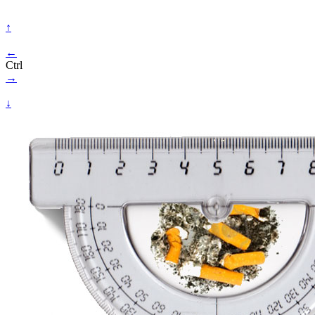
↑
←
Ctrl
→
↓