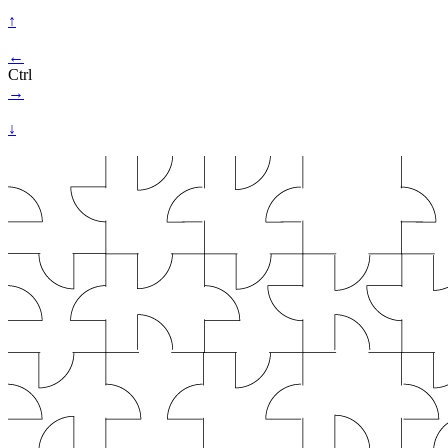
↑
←
Ctrl
→
↓