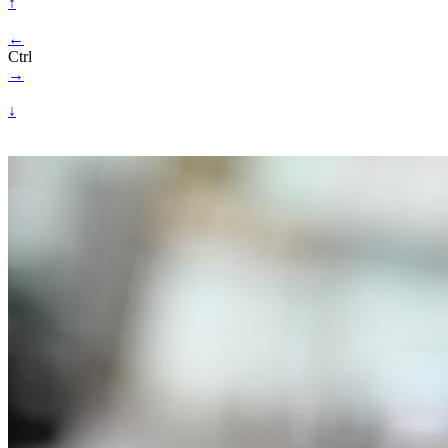
↑
←
Ctrl
→
↓