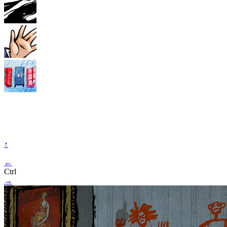
↑
←
Ctrl
→