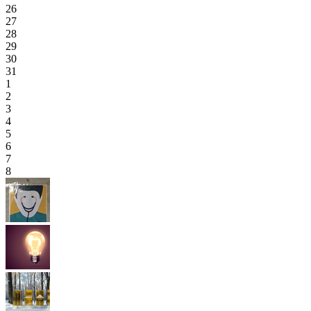
26
27
28
29
30
31
1
2
3
4
5
6
7
8