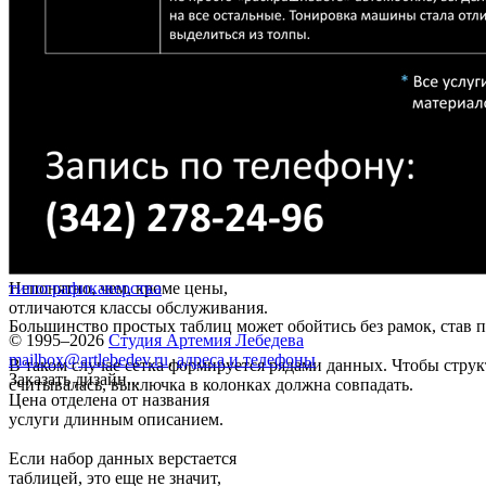
Непонятно, чем, кроме цены,
типографика
верстка
отличаются классы обслуживания.
Большинство простых таблиц может обойтись без рамок, став п
© 1995–2026
Студия Артемия Лебедева
mailbox@artlebedev.ru
,
адреса и телефоны
В таком случае сетка формируется рядами данных. Чтобы стру
Заказать дизайн...
считывалась, выключка в колонках должна совпадать.
Цена отделена от названия
услуги длинным описанием.
Если набор данных верстается
таблицей, это еще не значит,