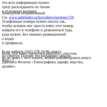
что всю информацию нужно
сразу раскладывать по типам
в отдельные колонки.
Знак рубля неправильный.
См.
www.artlebedev.ru/kovodstvo/sections/159
Телефонные номера нужно писать так,
чтобы человек мог просто взять этот номер,
набрать его в телефоне и дозвониться туда,
куда нужно. Без лишних размышлений
о кодах
и префиксах.
Если набрать (342) 278-24-96, никто
Всем, кто хочет научиться работать с текстом,
не ответит. Потому что восьмерку забыли.
но не знает с чего начать, можно рекомендовать книгу
Или +7.
Джеймса Феличи «Типографика: шрифт, верстка,
дизайн».