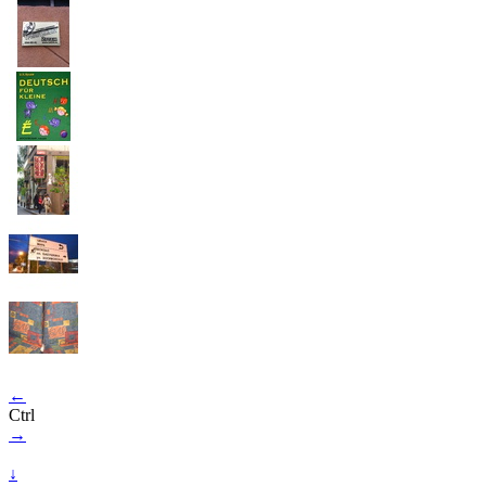
←
Ctrl
→
↓