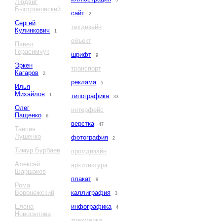
5
Людвиг
Быстроновский
сайт
2
Сергей
техдизайн
Кулинкович
1
объект
Павел
Герасимчук
шрифт
9
Эркен
транспорт
Кагаров
2
реклама
5
Илья
Михайлов
1
типографика
33
Олег
интерфейс
Пащенко
6
верстка
47
Таисия
Лушенко
фотография
2
Тимур Бурбаев
промдизайн
Алексей
архитектура
Шаршаков
плакат
8
Рома
Воронежский
каллиграфия
3
Елена
инфографика
4
Новоселова
трехмерка