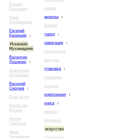
Ксения
схема
Ерулевич
визитка
Анна
6
Клейменова
форма
Евгений
город
Казанцев
1
1
навигация
Искандер
1
Мухамадеев
скульптура
Валентин
рисунок
Лощинин
3
упаковка
1
Александр
Штефанец
социалка
Василий
коллаж
Сергеев
1
композиция
2
Егор Жгун
книга
9
Вячеслав
Кутеев
иконки
Артем
интерьер
Горбунов
искусство
Иван
Тихомиров
айдентика