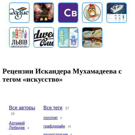
Рецензии Искандера Мухамадеева с
тегом «искусство»
Все авторы
Все теги
57
19
логотип
6
Артемий
графдизайн
33
Лебедев
4
иллюстрация