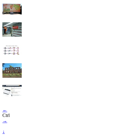
←
Ctrl
→
↓