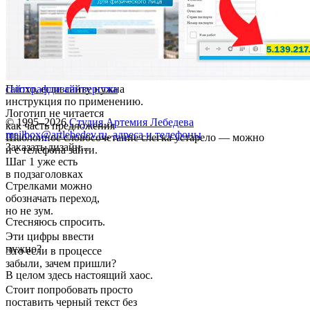
Плохо, если сайту нужна
сайт
графдизайн
верстка
инструкция по применению.
Логотип не читается
© 1995–2026
Студия Артемия Лебедева
как часть предложения
mailbox@artlebedev.ru
,
адреса и телефоны
Шаблонное словосочетание слегка устарело — можно
Заказать дизайн...
и с телефона зайти.
Шаг 1 уже есть
в подзаголовках
Стрелками можно
обозначать переход,
но не зум.
Стесняюсь спросить.
Эти цифры ввести
нужно?
Это если в процессе
забыли, зачем пришли?
В целом здесь настоящий хаос.
Стоит попробовать просто
поставить черный текст без