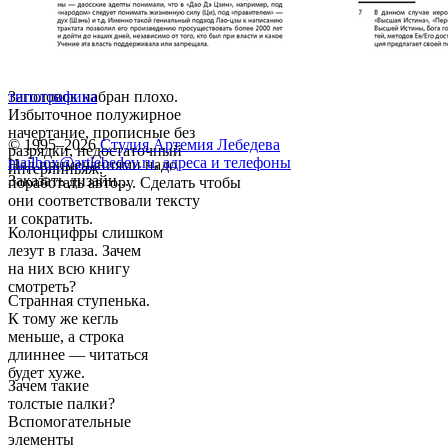
Заголовок набран плохо.
типографика
Избыточное полужирное
начертание, прописные без
© 1995–2026
Студия Артемия Лебедева
разрядки, недостаточный
mailbox@artlebedev.ru
,
адреса и телефоны
Над примечаниями надо
интерлиньяж.
Заказать дизайн...
поработать автору. Сделать чтобы
они соответствовали тексту
и сократить.
Колонцифры слишком
лезут в глаза. Зачем
на них всю книгу
смотреть?
Странная ступенька.
К тому же кегль
меньше, а строка
длиннее — читаться
будет хуже.
Зачем такие
толстые палки?
Вспомогательные
элементы