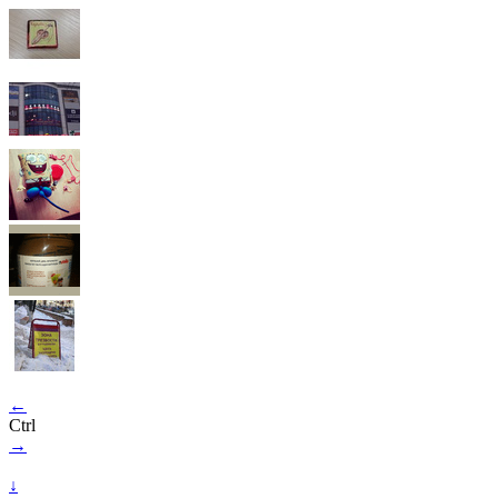
←
Ctrl
→
↓