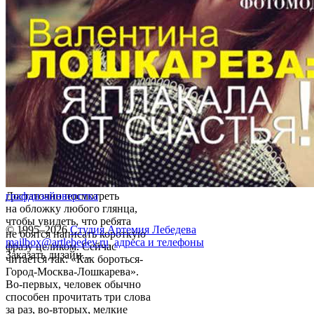
Достаточно посмотреть
графдизайн
верстка
на обложку любого глянца,
чтобы увидеть, что ребята
© 1995–2026
Студия Артемия Лебедева
не боятся написать короткую
mailbox@artlebedev.ru
,
адреса и телефоны
фразу целиком. Сейчас
Заказать дизайн...
читается так: «Как бороться-
Город-Москва-Лошкарева».
Во-первых, человек обычно
способен прочитать три слова
за раз, во-вторых, мелкие