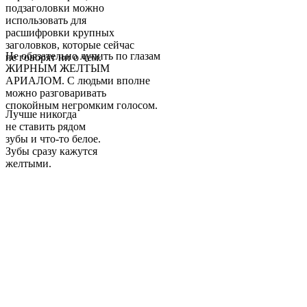
подзаголовки можно
использовать для
расшифровки крупных
заголовков, которые сейчас
Не обязательно лупить по глазам
не говорят ни о чем.
ЖИРНЫМ ЖЕЛТЫМ
АРИАЛОМ. С людьми вполне
можно разговаривать
спокойным негромким голосом.
Лучше никогда
не ставить рядом
зубы и что-то белое.
Зубы сразу кажутся
желтыми.