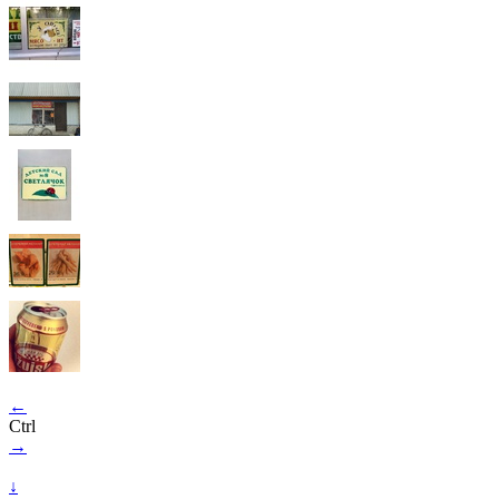
←
Ctrl
→
↓