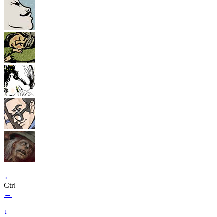
←
Ctrl
→
↓