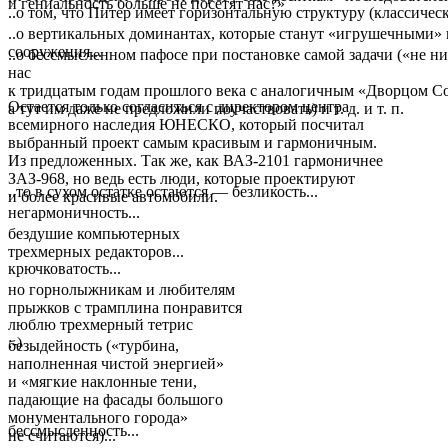
и гениальность больше не посетят нас?»
..о том, что Питер имеет горизонтальную структуру (классичес
..о вертикальных доминантах, которые станут «игрушечными»
сооружения...
..о бессмысленном пафосе при постановке самой задачи («не н
нас
к тридцатым годам прошлого века с аналогичным «Дворцом Сов
Остается только согласиться с директором центра
а тут им даже не предложили поучаствовать) и т. д. и т. п.
всемирного наследия ЮНЕСКО, который посчитал
выбранный проект самым красивым и гармоничным.
Из предложенных. Так же, как ВАЗ-2101 гармоничнее
ЗАЗ-968, но ведь есть люди, которые проектируют
..то в сухом остатке остаются — безликость...
и более красивые автомобили.
негармоничность...
бездушие компьютерных
трехмерных редакторов...
крючковатость...
но горнолыжникам и любителям
прыжков с трамплина понравится
люблю трехмерный тетрис
:-)
безыдейность («турбина,
наполненная чистой энергией»
и «мягкие наклонные тени,
падающие на фасады большого
монументального города»
бессмысленность...
не считаются)...