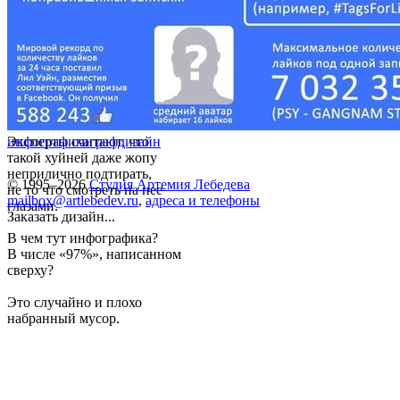
Эксперты считают, что
инфографика
графдизайн
такой хуйней даже жопу
неприлично подтирать,
© 1995–2026
Студия Артемия Лебедева
не то что смотреть на нее
mailbox@artlebedev.ru
,
адреса и телефоны
глазами.
Заказать дизайн...
В чем тут инфографика?
В числе «97%», написанном
сверху?
Это случайно и плохо
набранный мусор.