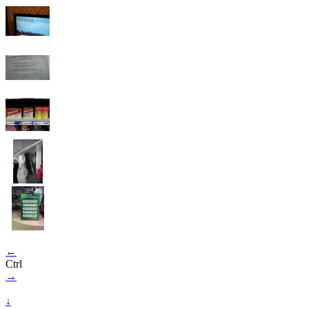
←
Ctrl
→
↓