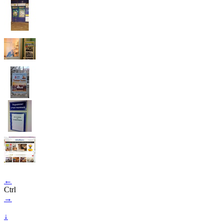
←
Ctrl
→
↓