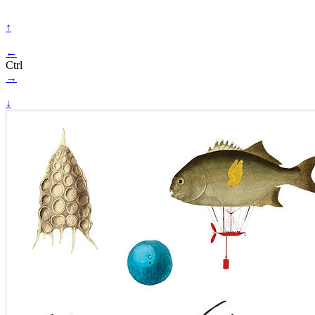
↑
←
Ctrl
→
↓