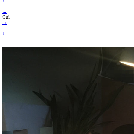
↑
←
Ctrl
→
↓