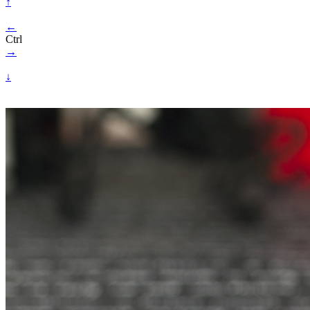
↑
←
Ctrl
→
↓