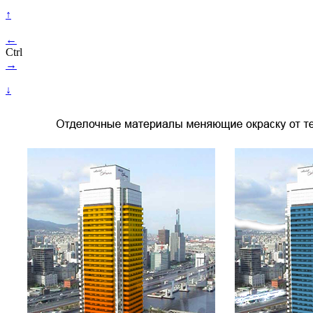
↑
←
Ctrl
→
↓