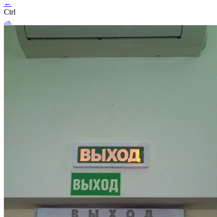
←
Ctrl
→