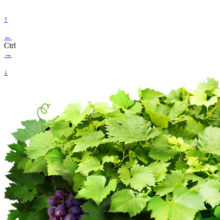
↑
←
Ctrl
→
↓