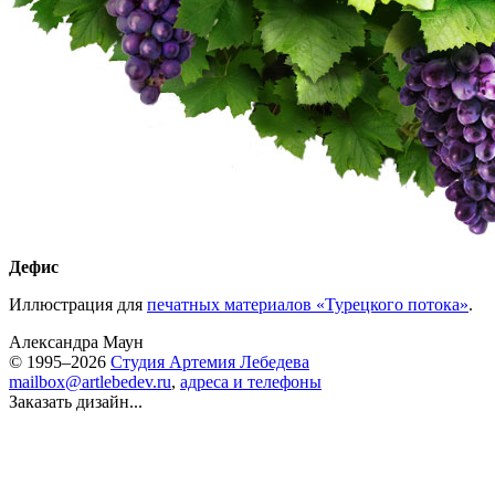
Дефис
Иллюстрация для
печатных материалов «Турецкого потока»
.
Александра Маун
© 1995–2026
Студия Артемия Лебедева
mailbox@artlebedev.ru
,
адреса и телефоны
Заказать дизайн...