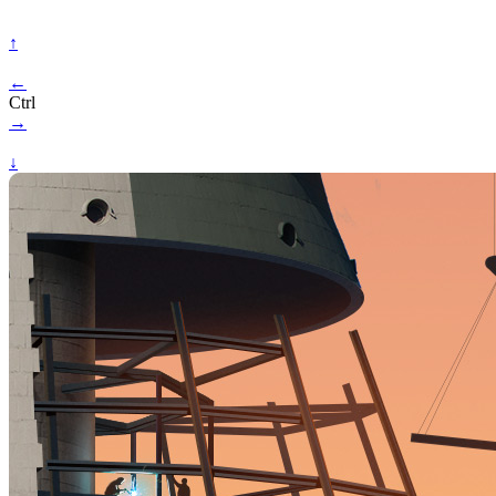
↑
←
Ctrl
→
↓