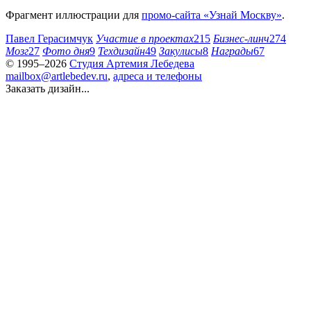
Фрагмент иллюстрации для
промо-сайта «Узнай Москву»
.
Павел Герасимчук
Участие в проектах
215
Бизнес-линч
274
Мозг
27
Фото дня
9
Техдизайн
49
Закулисы
8
Награды
67
© 1995–2026
Студия Артемия Лебедева
mailbox@artlebedev.ru
,
адреса и телефоны
Заказать дизайн...