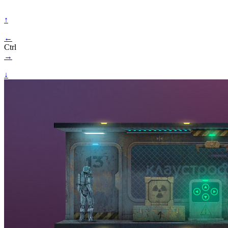
↑
←
Ctrl
→
↓