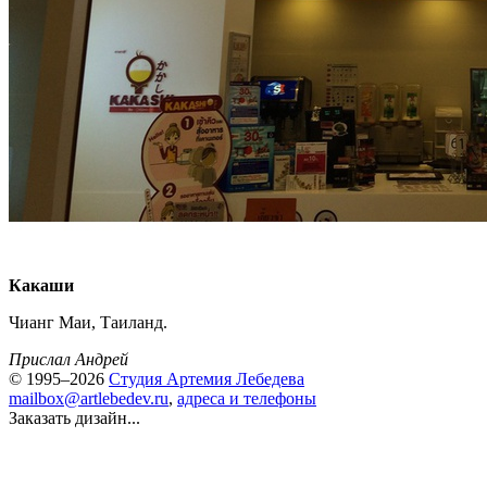
Какаши
Чианг Маи, Таиланд.
Прислал Андрей
© 1995–2026
Студия Артемия Лебедева
mailbox@artlebedev.ru
,
адреса и телефоны
Заказать дизайн...