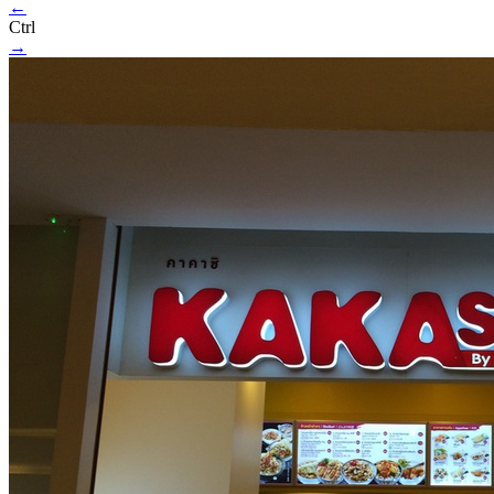
←
Ctrl
→