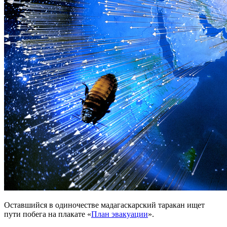
Оставшийся в одиночестве мадагаскарский таракан ищет
пути побега на плакате «
План эвакуации
».