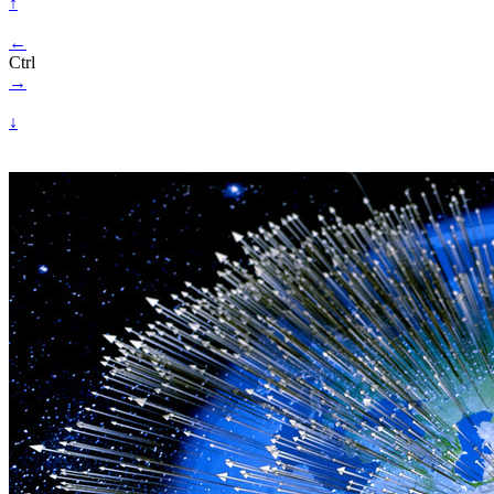
↑
←
Ctrl
→
↓