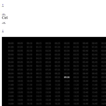
↑
←
Ctrl
→
↓